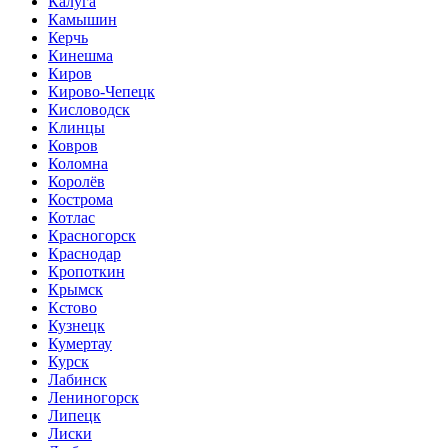
Калуга
Камышин
Керчь
Кинешма
Киров
Кирово-Чепецк
Кисловодск
Клинцы
Ковров
Коломна
Королёв
Кострома
Котлас
Красногорск
Краснодар
Кропоткин
Крымск
Кстово
Кузнецк
Кумертау
Курск
Лабинск
Лениногорск
Липецк
Лиски