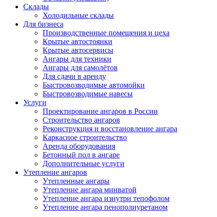
Склады
Холодильные склады
Для бизнеса
Производственные помещения и цеха
Крытые автостоянки
Крытые автосервисы
Ангары для техники
Ангары для самолётов
Для сдачи в аренду
Быстровозводимые автомойки
Быстровозводимые навесы
Услуги
Проектирование ангаров в России
Строительство ангаров
Реконструкция и восстановление ангара
Каркасное строительство
Аренда оборудования
Бетонный пол в ангаре
Дополнительные услуги
Утепление ангаров
Утепленные ангары
Утепление ангара минватой
Утепление ангара изнутри тепофолом
Утепление ангара пенополиуретаном