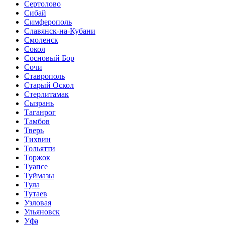
Сертолово
Сибай
Симферополь
Славянск-на-Кубани
Смоленск
Сокол
Сосновый Бор
Сочи
Ставрополь
Старый Оскол
Стерлитамак
Сызрань
Таганрог
Тамбов
Тверь
Тихвин
Тольятти
Торжок
Туапсе
Туймазы
Тула
Тутаев
Узловая
Ульяновск
Уфа