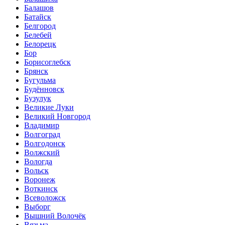
Балашов
Батайск
Белгород
Белебей
Белорецк
Бор
Борисоглебск
Брянск
Бугульма
Будённовск
Бузулук
Великие Луки
Великий Новгород
Владимир
Волгоград
Волгодонск
Волжский
Вологда
Вольск
Воронеж
Воткинск
Всеволожск
Выборг
Вышний Волочёк
Вязьма