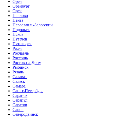
Орел
Оренбург
Орск
Павлово
Пенза
Переславль-Залесский
Подольск
Псков
Пугачёв
Пятигорск
Ржев
Рославль
Россошь
Ростов-на-Дону
Рыбинск
Рязань
Салават
Сальск
Самара
Санкт-Петербург
Саранск
Сарапул
Саратов
Саров
Северодвинск