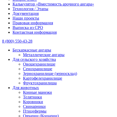
Калькулятор «Вместимость арочного ангара»
Технология / Этапы
Документация
Наши проекты
Правовая информация
Выписка из СРО
Контактная информация
8 (800) 550-43-28
Бескаркасные ангары
Металлические ангары
Для сельского хозяйства
Овощехранилище
Сенохранилище
Зернохранилище (зерносклад)
Картофелехранилище
Фруктохранилища
Для животных
Конные манежи
Телятники
Коровники
Свинарники
Птицефермы
Овчарни (Кошарни)