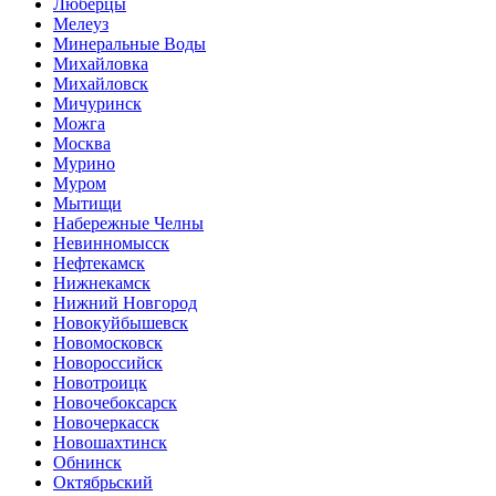
Люберцы
Мелеуз
Минеральные Воды
Михайловка
Михайловск
Мичуринск
Можга
Москва
Мурино
Муром
Мытищи
Набережные Челны
Невинномысск
Нефтекамск
Нижнекамск
Нижний Новгород
Новокуйбышевск
Новомосковск
Новороссийск
Новотроицк
Новочебоксарск
Новочеркасск
Новошахтинск
Обнинск
Октябрьский