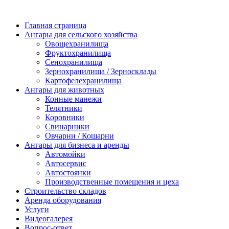
Главная страница
Ангары для сельского хозяйства
Овощехранилища
Фруктохранилища
Сенохранилища
Зернохранилища / Зерносклады
Картофелехранилища
Ангары для животных
Конные манежи
Телятники
Коровники
Свинарники
Овчарни / Кошарни
Ангары для бизнеса и аренды
Автомойки
Автосервис
Автостоянки
Производственные помещения и цеха
Строительство складов
Аренда оборудования
Услуги
Видеогалерея
Вопрос-ответ